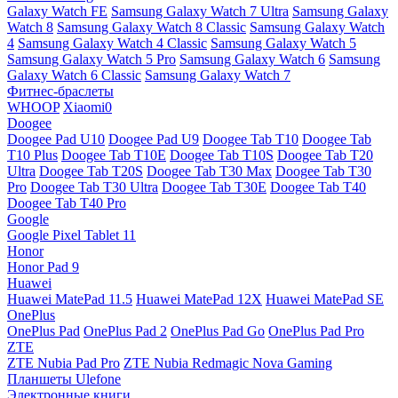
Galaxy Watch FE
Samsung Galaxy Watch 7 Ultra
Samsung Galaxy
Watch 8
Samsung Galaxy Watch 8 Classic
Samsung Galaxy Watch
4
Samsung Galaxy Watch 4 Classic
Samsung Galaxy Watch 5
Samsung Galaxy Watch 5 Pro
Samsung Galaxy Watch 6
Samsung
Galaxy Watch 6 Classic
Samsung Galaxy Watch 7
Фитнес-браслеты
WHOOP
Xiaomi0
Doogee
Doogee Pad U10
Doogee Pad U9
Doogee Tab T10
Doogee Tab
T10 Plus
Doogee Tab T10E
Doogee Tab T10S
Doogee Tab T20
Ultra
Doogee Tab T20S
Doogee Tab T30 Max
Doogee Tab T30
Pro
Doogee Tab T30 Ultra
Doogee Tab T30E
Doogee Tab T40
Doogee Tab T40 Pro
Google
Google Pixel Tablet 11
Honor
Honor Pad 9
Huawei
Huawei MatePad 11.5
Huawei MatePad 12X
Huawei MatePad SE
OnePlus
OnePlus Pad
OnePlus Pad 2
OnePlus Pad Go
OnePlus Pad Pro
ZTE
ZTE Nubia Pad Pro
ZTE Nubia Redmagic Nova Gaming
Планшеты Ulefone
Электронные книги