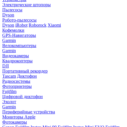
Электрические штопоры
Пылесосы
Dyson
Робото-пылесосы
Dyson
iRobot
Roborock
Xiaomi
Кофемолки
GPS-Навигаторы
Garmin
Велокомпьютеры
Garmin
Видеокамеры
Квадрокоптеры
DJI
Портативный рекордер
Tascam
Диктофон
Радиосистемы
Фотопринтеры
Fujifilm
Цифровой диктофон
Эхолот
Garmin
Периферийные устройства
Мониторы Apple
Фотокамеры