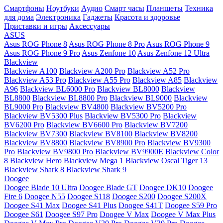
Смартфоны
Ноутбуки
Аудио
Смарт часы
Планшеты
Техника
для дома
Электроника
Гаджеты
Красота и здоровье
Приставки и игры
Аксессуары
ASUS
Asus ROG Phone 8
Asus ROG Phone 8 Pro
Asus ROG Phone 9
Asus ROG Phone 9 Pro
Asus Zenfone 10
Asus Zenfone 12 Ultra
Blackview
Blackview A100
Blackview A200 Pro
Blackview A52 Pro
Blackview A53 Pro
Blackview A55 Pro
Blackview A85
Blackview
A96
Blackview BL6000 Pro
Blackview BL8000
Blackview
BL8800
Blackview BL8800 Pro
Blackview BL9000
Blackview
BL9000 Pro
Blackview BV4800
Blackview BV5200 Pro
Blackview BV5300 Plus
Blackview BV5300 Pro
Blackview
BV6200 Pro
Blackview BV6600 Pro
Blackview BV7200
Blackview BV7300
Blackview BV8100
Blackview BV8200
Blackview BV8800
Blackview BV8900 Pro
Blackview BV9300
Pro
Blackview BV9800 Pro
Blackview BV9900E
Blackview Color
8
Blackview Hero
Blackview Mega 1
Blackview Oscal Tiger 13
Blackview Shark 8
Blackview Shark 9
Doogee
Doogee Blade 10 Ultra
Doogee Blade GT
Doogee DK10
Doogee
Fire 6
Doogee N55
Doogee S118
Doogee S200
Doogee S200X
Doogee S41 Max
Doogee S41 Plus
Doogee S41T
Doogee S59 Pro
Doogee S61
Doogee S97 Pro
Doogee V Max
Doogee V Max Plus