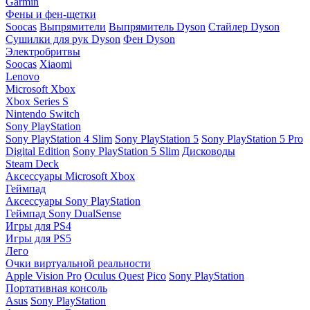
Garmin
Фены и фен-щетки
Soocas
Выпрямители
Выпрямитель Dyson
Стайлер Dyson
Сушилки для рук Dyson
Фен Dyson
Электробритвы
Soocas
Xiaomi
Lenovo
Microsoft Xbox
Xbox Series S
Nintendo Switch
Sony PlayStation
Sony PlayStation 4 Slim
Sony PlayStation 5
Sony PlayStation 5 Pro
Digital Edition
Sony PlayStation 5 Slim
Дисководы
Steam Deck
Аксессуары Microsoft Xbox
Геймпад
Аксессуары Sony PlayStation
Геймпад Sony DualSense
Игры для PS4
Игры для PS5
Лего
Очки виртуальной реальности
Apple Vision Pro
Oculus Quest
Pico
Sony PlayStation
Портативная консоль
Asus
Sony PlayStation